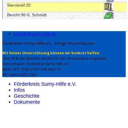
kontakt@sumy-hilfe.de
Förderkreis Sumy-Hilfe e.V., Königs Wusterhausen
Mit Deiner Unterstützung können wir konkret helfen.
Über 95% der Spenden werden für den Vereinszweck eingesetzt.
Kontoinhaber: Förderkreis Sumy-Hilfe e.V.
IBAN: DE17 3506 0190 1566 4360 15
BIC: GENO DED1 DKD
Förderkreis Sumy-Hilfe e.V.
Infos
Geschichte
Dokumente